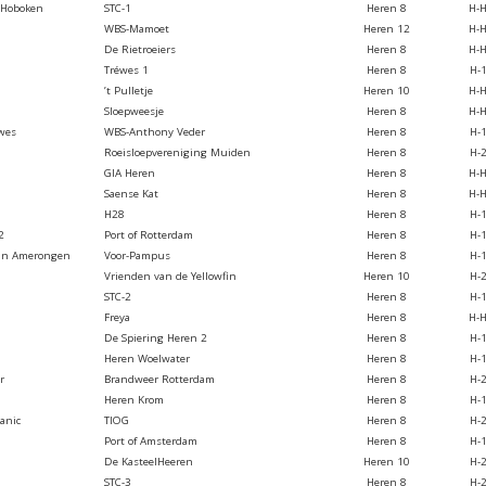
 Hoboken
STC-1
Heren 8
H-
WBS-Mamoet
Heren 12
H-
De Rietroeiers
Heren 8
H-
Tréwes 1
Heren 8
H-
’t Pulletje
Heren 10
H-
Sloepweesje
Heren 8
H-
wes
WBS-Anthony Veder
Heren 8
H-
Roeisloepvereniging Muiden
Heren 8
H-
GIA Heren
Heren 8
H-
Saense Kat
Heren 8
H-
H28
Heren 8
H-
2
Port of Rotterdam
Heren 8
H-
van Amerongen
Voor-Pampus
Heren 8
H-
Vrienden van de Yellowfin
Heren 10
H-
STC-2
Heren 8
H-
Freya
Heren 8
H-
De Spiering Heren 2
Heren 8
H-
Heren Woelwater
Heren 8
H-
r
Brandweer Rotterdam
Heren 8
H-
Heren Krom
Heren 8
H-
tanic
TIOG
Heren 8
H-
Port of Amsterdam
Heren 8
H-
De KasteelHeeren
Heren 10
H-
STC-3
Heren 8
H-