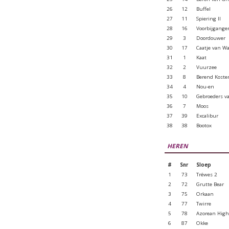
26
12
Buffel
27
11
Spiering II
28
16
Voorbijgange
29
3
Doordouwer
30
17
Caatje van W
31
1
Kaat
32
2
Vuurzee
33
8
Berend Koste
34
4
Nou-en
35
10
Gebroeders 
36
7
Moos
37
39
Excalibur
38
38
Bootox
HEREN
#
Snr
Sloep
1
73
Tréwes 2
2
72
Grutte Bear
3
75
Orkaan
4
77
Twirre
5
78
Azorean High
6
87
Okke