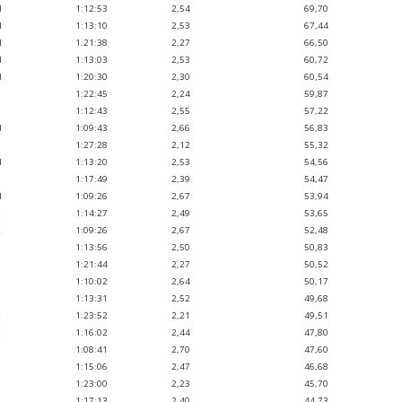
H
1:12:53
2,54
69,70
H
1:13:10
2,53
67,44
H
1:21:38
2,27
66,50
H
1:13:03
2,53
60,72
H
1:20:30
2,30
60,54
1
1:22:45
2,24
59,87
1
1:12:43
2,55
57,22
H
1:09:43
2,66
56,83
1
1:27:28
2,12
55,32
H
1:13:20
2,53
54,56
1
1:17:49
2,39
54,47
H
1:09:26
2,67
53,94
2
1:14:27
2,49
53,65
2
1:09:26
2,67
52,48
1
1:13:56
2,50
50,83
1
1:21:44
2,27
50,52
1
1:10:02
2,64
50,17
1
1:13:31
2,52
49,68
2
1:23:52
2,21
49,51
2
1:16:02
2,44
47,80
1
1:08:41
2,70
47,60
1
1:15:06
2,47
46,68
1
1:23:00
2,23
45,70
1
1:17:13
2,40
44,73