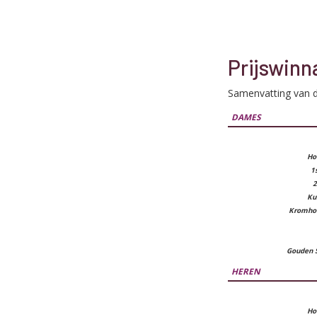
Prijswinn
Samenvatting van de
DAMES
Ho
1
2
Ku
Kromho
Gouden 
HEREN
Ho