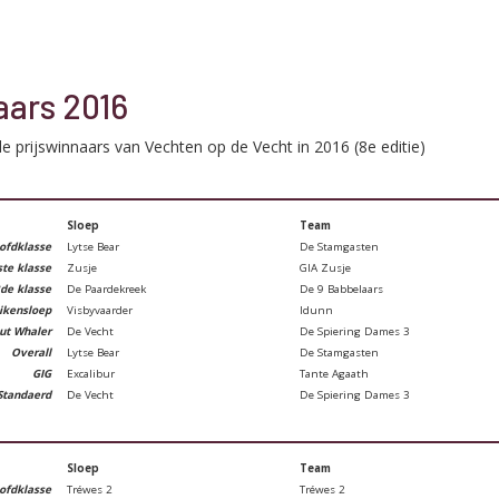
aars 2016
 prijswinnaars van Vechten op de Vecht in 2016 (8e editie)
Sloep
Team
ofdklasse
Lytse Bear
De Stamgasten
ste
klasse
Zusje
GIA Zusje
de
klasse
De Paardekreek
De 9 Babbelaars
ikensloep
Visbyvaarder
Idunn
ut Whaler
De Vecht
De Spiering Dames 3
Overall
Lytse Bear
De Stamgasten
GIG
Excalibur
Tante Agaath
Standaerd
De Vecht
De Spiering Dames 3
Sloep
Team
ofdklasse
Tréwes 2
Tréwes 2