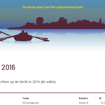
De beste start van het sloeproeiseizoen!
 2016
chten op de Vecht in 2016 (8e editie)
Team
Roeiers
Kl.
De Stamgasten
Dames 8
D-