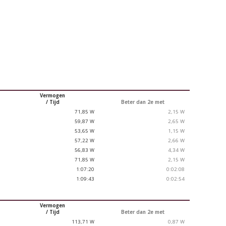
Vermogen
/ Tijd
Beter dan 2
e
met
71,85 W
2,15 W
59,87 W
2,65 W
53,65 W
1,15 W
57,22 W
2,66 W
56,83 W
4,34 W
71,85 W
2,15 W
1:07:20
0:02:08
1:09:43
0:02:54
Vermogen
/ Tijd
Beter dan 2
e
met
113,71 W
0,87 W