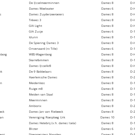
De IJsselmeerminnen
Dames 8
D-
Dames Woelwater
Dames 6
D-
s
Dames Zuyderzeeroeiers
Dames 8
D-
Tréwes 3
Dames 8
D-
GIA Light
Dames 8
D-
GIA Zusje
Dames 6
D-
Idunn
Dames 8
D-
De Spiering Dames 3
Dames 8
D-
Onvervaard (rv Tille)
Dames 6
D-
nborg
WBS-Wagenborg
Dames 8
D-
Skarrefammen
Dames 8
D-
Dames IJsselkr8
Dames 8
D-
ek
De 9 Babbelaars
Dames 8
D-
Haerlemsche Dames
Dames 8
D-
an
Meidenloos
Dames 8
D-
Ruige m8
Dames 8
D-
Meiden van Staal
Dames 8
D-
Meerminnen
Dames 8
D-
Ambiorix
Dames 8
D-
eck
Dames Jan van Riebeeck
Dames 8
D-
man
Vereniging Roeiploeg Urk
Dames 10
D-
Dames Hetebrij (v.h. dames Isela)
Dames 8
D-
Blister
Dames 6
D-
ent
Sloeproeisters Naarden
Dames 8
D-