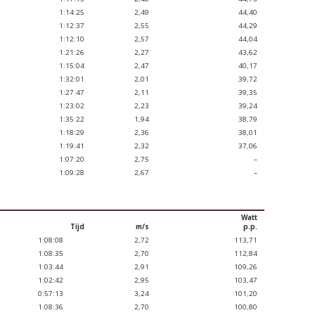
2
1:14:25
2,49
44,40
2
1:12:37
2,55
44,29
2
1:12:10
2,57
44,04
1
1:21:26
2,27
43,62
2
1:15:04
2,47
40,17
2
1:32:01
2,01
39,72
2
1:27:47
2,11
39,35
2
1:23:02
2,23
39,24
2
1:35:22
1,94
38,79
2
1:18:29
2,36
38,01
2
1:19:41
2,32
37,06
G
1:07:20
2,75
–
G
1:09:28
2,67
–
Watt
Tijd
m/s
p.p.
H
1:08:08
2,72
113,71
H
1:08:35
2,70
112,84
H
1:03:44
2,91
109,26
H
1:02:42
2,95
103,47
H
0:57:13
3,24
101,20
2
1:08:36
2,70
100,80