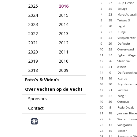
2
27
Pulp Fiction
2025
2016
3
35
Beluga
2024
2015
4
23
Mare Australi
5
28
Tréwes 3
2023
2014
6
20
Light
7
22
Zusje
2022
2013
8
33
Visbyvaarder
2021
2012
9
29
De Vecht
10
25
Onvervaard
2020
2011
11
34
Egbert Wage
2019
2010
12
26
Steenbok
13
31
d’Isela
2018
2009
14
9
De Paardekre
15
19
Icterus
Foto’s & Video’s
16
30
Roy Hesterm
Over Vechten op de Vecht
17
21
Poolzee
18
32
Kaag 1
Sponsors
19
36
Octopus
Contact
20
5
Rode Draak
21
18
Jan van Riebe
22
6
Wolter Huis
23
13
Voorganck
24
15
Blister
25
14
Baron van Gh