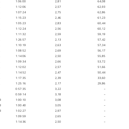
2
1:06:00
2,81
64,08
2
1:12:06
2,57
62,93
2
1:07:24
2,75
62,86
2
1:15:23
2,46
61,23
2
1:05:23
2,83
60,44
2
1:12:24
2,56
60,12
2
1:11:32
2,59
59,19
2
1:26:57
2,13
57,42
2
1:10:19
2,63
57,34
2
1:08:52
2,69
56,17
2
1:14:06
2,50
55,85
2
1:09:34
2,66
53,72
2
1:12:02
2,57
51,66
2
1:14:52
2,47
50,44
2
1:17:35
2,39
33,60
2
1:25:16
2,17
29,86
G
0:57:35
3,22
–
G
0:59:14
3,18
–
B
1:00:10
3,08
–
B
1:00:40
3,05
–
B
1:02:27
2,97
–
G
1:09:59
2,65
–
G
1:14:36
2,50
–