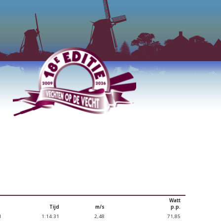
Watt
Tijd
m/s
p.p.
H
1:14:31
2,48
71,85