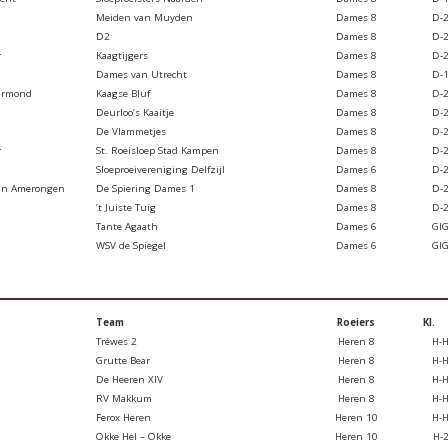
Meiden van Muyden
Dames 8
D-
D2
Dames 8
D-
r
Kaagtijgers
Dames 8
D-
Dames van Utrecht
Dames 8
D-
armond
Kaagse Bluf
Dames 8
D-
Deurloo’s Kaaitje
Dames 8
D-
De Vlammetjes
Dames 8
D-
r
St. Roeisloep Stad Kampen
Dames 8
D-
Sloeproeivereniging Delfzijl
Dames 6
D-
van Amerongen
De Spiering Dames 1
Dames 8
D-
’t Juiste Tuig
Dames 8
D-
Tante Agaath
Dames 6
GI
WSV de Spiegel
Dames 6
GI
Team
Roeiers
Kl.
Tréwes 2
Heren 8
H-
Grutte Bear
Heren 8
H-
De Heeren XIV
Heren 8
H-
RV Makkum
Heren 8
H-
Ferox Heren
Heren 10
H-
Okke Hel – Okke
Heren 10
H-