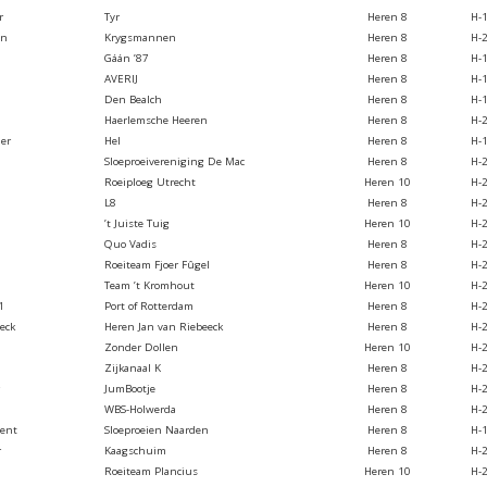
r
Tyr
Heren 8
H-
an
Krygsmannen
Heren 8
H-
Gáán ’87
Heren 8
H-
AVERIJ
Heren 8
H-
Den Bealch
Heren 8
H-
Haerlemsche Heeren
Heren 8
H-
er
Hel
Heren 8
H-
Sloeproeivereniging De Mac
Heren 8
H-
Roeiploeg Utrecht
Heren 10
H-
L8
Heren 8
H-
’t Juiste Tuig
Heren 10
H-
Quo Vadis
Heren 8
H-
Roeiteam Fjoer Fûgel
Heren 8
H-
Team ’t Kromhout
Heren 10
H-
1
Port of Rotterdam
Heren 8
H-
eck
Heren Jan van Riebeeck
Heren 8
H-
Zonder Dollen
Heren 10
H-
Zijkanaal K
Heren 8
H-
JumBootje
Heren 8
H-
WBS-Holwerda
Heren 8
H-
ent
Sloeproeien Naarden
Heren 8
H-
r
Kaagschuim
Heren 8
H-
Roeiteam Plancius
Heren 10
H-