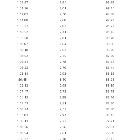
H
1:02:57
2,94
99,99
H
1:01:26
3,01
99,14
H
1:17:02
2,40
98,58
1
1:11:08
2,60
97,94
H
1:05:32
2,83
91,77
H
1:16:52
2,41
91,45
1
1:05:50
2,81
90,78
2
1:10:07
2,64
90,66
H
1:10:18
2,63
90,26
H
1:18:52
2,35
87,30
1
1:06:31
2,78
86,64
1
1:06:22
2,79
86,44
1
1:03:14
2,93
85,85
2
59:45
3,10
85,21
1
1:02:12
2,98
83,89
H
1:07:47
2,73
83,78
1
1:04:13
2,88
83,16
1
1:13:43
2,51
82,50
2
1:16:24
2,42
81,60
1
1:03:01
2,94
80,15
2
1:08:11
2,72
79,71
1
1:18:26
2,36
79,64
2
1:10:54
2,61
79,30
2
1:06:37
2,78
79,13