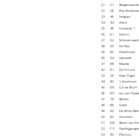
31
51
Bergenvaarde
32
58
Roy Hesterm
33
46
Vergaan
34
44
Averij
35
49
Oksewiel 1
36
61
Icterus
37
52
Schonenvaard
38
60
De Mac
39
85
Doordrijver
40
94
Leeuwke
41
88
Maaike
42
81
De Onrust
43
59
Fjoer Fûgel
44
80
’t Kromhout
45
105
Cor de Bruin 
46
101
Jan van Riebe
47
79
Bertha
48
89
Greet
49
93
De Witte Beer
50
83
Houtman
51
100
Baron van Gh
52
111
Voorbijgange
53
90
Plancius