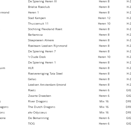
De Spiering Heren III
Heren 8
H-
h
Brielse Roeiclub
Heren 8
H-
armond
Heren 1
Heren 8
H-
Stad Kampen
Heren 12
H-
Thussenuit 11
Heren 10
H-
2
Stichting Flevoland Roeit
Heren 8
H-
Barbarossa
Heren 8
H-
Sloeproeien Almere
Heren 8
H-
Roeiteam Loodsen Rijnmond
Heren 8
H-
De Spiering Heren 7
Heren 8
H-
’t Oude Dock
Heren 10
H-
De Spiering Heren 1
Heren 8
H-
huim
HLR
Heren 8
H-
Roeivereniging Tata Steel
Heren 8
H-
Gelias
Heren 8
H-
Loodsen Amsterdam-IJmond
Heren 8
H-
Roets
Heren 6
GI
Zwarte Draecken
Heren 6
GI
s
River Dragons
Mix 16
DR
ragons
The Dutch Dragons
Mix 16
DR
ons
akv Odysseus
Mix 16
DR
oone
De Bemanning
Heren 6
GI
TIOG
Heren 6
GI