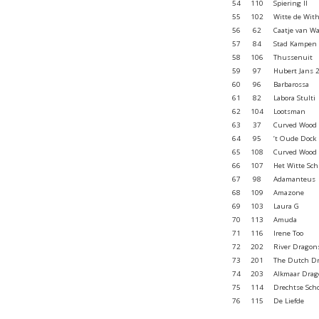
54
110
Spiering II
55
102
Witte de Wit
56
62
Caatje van W
57
84
Stad Kampen
58
106
Thussenuit
59
97
Hubert Jans 
60
96
Barbarossa
61
82
Labora Stulti
62
104
Lootsman
63
37
Curved Wood
64
95
’t Oude Dock
65
108
Curved Wood
66
107
Het Witte Sc
67
98
Adamanteus
68
109
Amazone
69
103
Laura G
70
113
Amuda
71
116
Irene Too
72
202
River Dragon
73
201
The Dutch D
74
203
Alkmaar Drag
75
114
Drechtse Sch
76
115
De Liefde