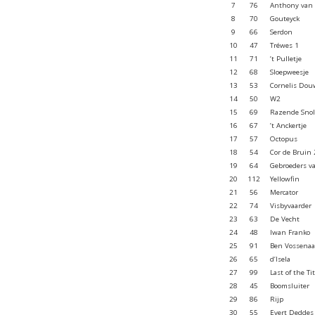
7
76
Anthony van
8
70
Gouteyck
9
66
Serdon
10
47
Tréwes 1
11
71
’t Pulletje
12
68
Sloepweesje
13
53
Cornelis Dou
14
50
W2
15
69
Razende Snol
16
67
’t Anckertje
17
57
Octopus
18
54
Cor de Bruin 
19
64
Gebroeders 
20
112
Yellowfin
21
56
Mercator
22
74
Visbyvaarder
23
63
De Vecht
24
48
Iwan Franko
25
91
Ben Vossenaa
26
65
d’Isela
27
99
Last of the Ti
28
45
Boomsluiter
29
86
Rijp
30
55
Evert Deddes