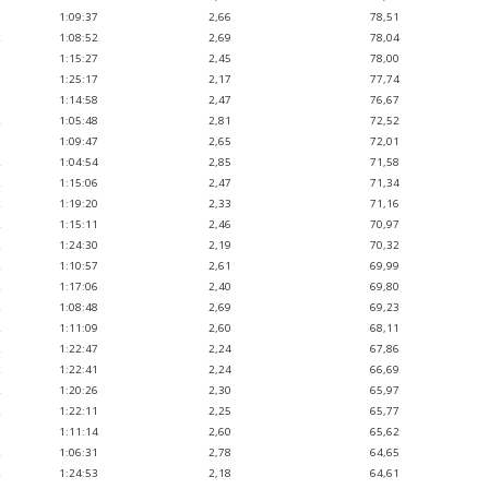
1
1:09:37
2,66
78,51
2
1:08:52
2,69
78,04
1
1:15:27
2,45
78,00
1
1:25:17
2,17
77,74
1
1:14:58
2,47
76,67
2
1:05:48
2,81
72,52
1
1:09:47
2,65
72,01
2
1:04:54
2,85
71,58
2
1:15:06
2,47
71,34
2
1:19:20
2,33
71,16
2
1:15:11
2,46
70,97
2
1:24:30
2,19
70,32
2
1:10:57
2,61
69,99
2
1:17:06
2,40
69,80
2
1:08:48
2,69
69,23
2
1:11:09
2,60
68,11
2
1:22:47
2,24
67,86
2
1:22:41
2,24
66,69
2
1:20:26
2,30
65,97
2
1:22:11
2,25
65,77
1
1:11:14
2,60
65,62
2
1:06:31
2,78
64,65
2
1:24:53
2,18
64,61