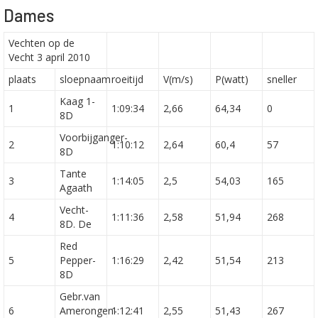
Dames
Vechten op de
Vecht 3 april 2010
plaats
sloepnaam
roeitijd
V(m/s)
P(watt)
sneller
Kaag 1-
1
1:09:34
2,66
64,34
0
8D
Voorbijganger-
2
1:10:12
2,64
60,4
57
8D
Tante
3
1:14:05
2,5
54,03
165
Agaath
Vecht-
4
1:11:36
2,58
51,94
268
8D. De
Red
5
Pepper-
1:16:29
2,42
51,54
213
8D
Gebr.van
6
Amerongen-
1:12:41
2,55
51,43
267