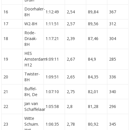
Doorhaler-
16
1:12:49
2,54
89,84
367
8H
17
W2-8H
1:11:51
2,57
89,56
312
Rode-
18
Draak-
1:17:21
2,39
87,46
304
8H
HES
19
Amsterdam-
1:09:11
2,67
84,9
285
H12
Twister-
20
1:09:51
2,65
84,35
336
8H
Buffel-
21
1:07:10
2,75
82,01
340
8H, De
Jan van
22
1:05:58
2,8
81,28
296
Schaffelaar
Witte
23
Schuim.
1:06:35
2,78
80,92
345
Het