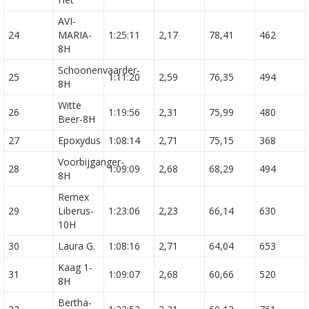
AVI-
24
MARIA-
1:25:11
2,17
78,41
462
8H
Schoonenvaarder-
25
1:11:20
2,59
76,35
494
8H
Witte
26
1:19:56
2,31
75,99
480
Beer-8H
27
Epoxydus
1:08:14
2,71
75,15
368
Voorbijganger-
28
1:09:09
2,68
68,29
494
8H
Remex
29
Liberus-
1:23:06
2,23
66,14
630
10H
30
Laura G.
1:08:16
2,71
64,04
653
Kaag 1-
31
1:09:07
2,68
60,66
520
8H
Bertha-