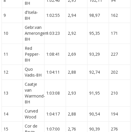
8
1:02:46
2,95
102,11
94
8H
d’Isela-
9
1:02:55
2,94
98,97
162
8H
Gebr.van
10
Amerongen-
1:03:23
2,92
95,35
171
8H
Red
11
Pepper-
1:08:41
2,69
93,29
227
8H
Quo
12
1:04:11
2,88
92,74
202
Vadis-8H
Caatje
van
13
1:03:08
2,93
91,95
210
Warmond-
8H
Curved
14
1:04:17
2,88
90,54
194
Wood
Cor de
15
1:07:00
2,76
90,39
276
Bruin