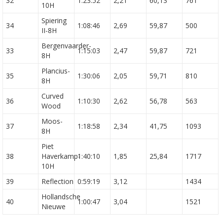
32
1:23:52
2,21
60,13
761
10H
Spiering
34
1:08:46
2,69
59,87
500
II-8H
Bergenvaarder-
33
1:15:03
2,47
59,87
721
8H
Plancius-
35
1:30:06
2,05
59,71
810
8H
Curved
36
1:10:30
2,62
56,78
563
Wood
Moos-
37
1:18:58
2,34
41,75
1093
8H
Piet
38
Haverkamp-
1:40:10
1,85
25,84
1717
10H
39
Reflection
0:59:19
3,12
1434
Hollandsche
40
1:00:47
3,04
1521
Nieuwe