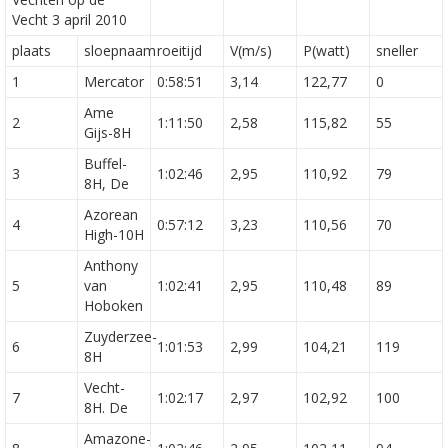
Vecht 3 april 2010
plaats
sloepnaam
roeitijd
V(m/s)
P(watt)
sneller
1
Mercator
0:58:51
3,14
122,77
0
Ame
2
1:11:50
2,58
115,82
55
Gijs-8H
Buffel-
3
1:02:46
2,95
110,92
79
8H, De
Azorean
4
0:57:12
3,23
110,56
70
High-10H
Anthony
5
van
1:02:41
2,95
110,48
89
Hoboken
Zuyderzee-
6
1:01:53
2,99
104,21
119
8H
Vecht-
7
1:02:17
2,97
102,92
100
8H. De
Amazone-